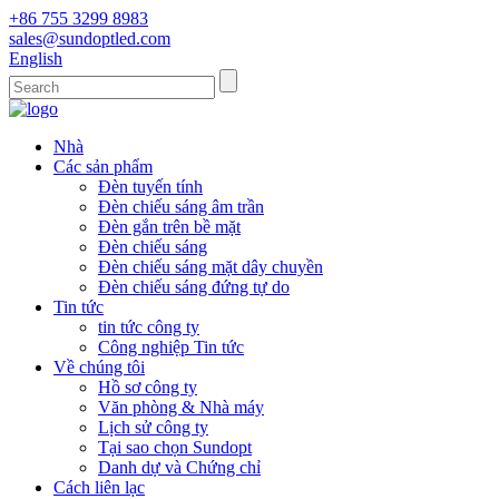
+86 755 3299 8983
sales@sundoptled.com
English
Nhà
Các sản phẩm
Đèn tuyến tính
Đèn chiếu sáng âm trần
Đèn gắn trên bề mặt
Đèn chiếu sáng
Đèn chiếu sáng mặt dây chuyền
Đèn chiếu sáng đứng tự do
Tin tức
tin tức công ty
Công nghiệp Tin tức
Về chúng tôi
Hồ sơ công ty
Văn phòng & Nhà máy
Lịch sử công ty
Tại sao chọn Sundopt
Danh dự và Chứng chỉ
Cách liên lạc