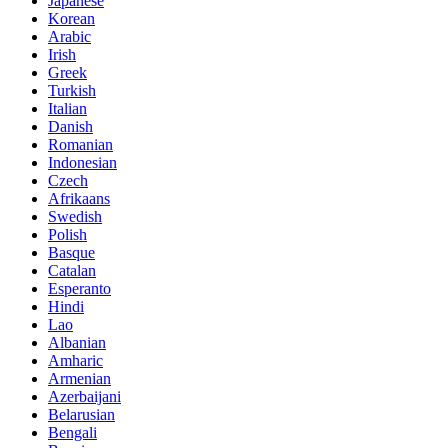
Japanese
Korean
Arabic
Irish
Greek
Turkish
Italian
Danish
Romanian
Indonesian
Czech
Afrikaans
Swedish
Polish
Basque
Catalan
Esperanto
Hindi
Lao
Albanian
Amharic
Armenian
Azerbaijani
Belarusian
Bengali