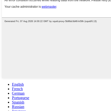
English
French
German
Portuguese
Spanish
Russian