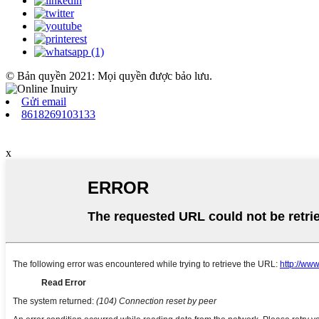
© Bản quyền 2021: Mọi quyền được bảo lưu.
Gửi email
8618269103133
x